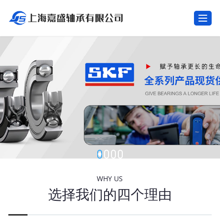
T
o
g
g
l
e
n
a
v
i
g
a
t
i
o
n
WHY US
选择我们的四个理由